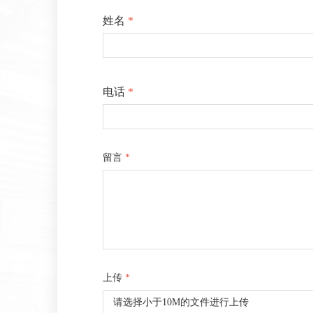
姓名
*
电话
*
留言
*
上传
*
请选择小于10M的文件进行上传