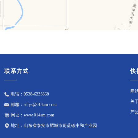
联系方式
快
——
—
网
电话：
0538-6333868
关
邮箱：
sdlys@014am.com
产
网址：
www.014am.com
地址：
山东省泰安市肥城市蔚蓝碳中和产业园